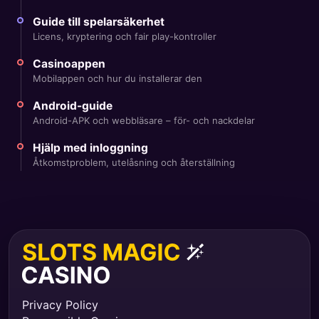
Guide till spelarsäkerhet
Licens, kryptering och fair play-kontroller
Casinoappen
Mobilappen och hur du installerar den
Android-guide
Android-APK och webbläsare – för- och nackdelar
Hjälp med inloggning
Åtkomstproblem, utelåsning och återställning
Privacy Policy