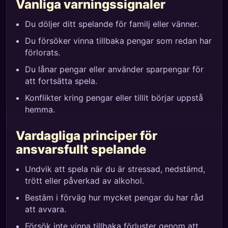
Vanliga varningssignaler
Du döljer ditt spelande för familj eller vänner.
Du försöker vinna tillbaka pengar som redan har
förlorats.
Du lånar pengar eller använder sparpengar för
att fortsätta spela.
Konflikter kring pengar eller tillit börjar uppstå
hemma.
Vardagliga principer för
ansvarsfullt spelande
Undvik att spela när du är stressad, nedstämd,
trött eller påverkad av alkohol.
Bestäm i förväg hur mycket pengar du har råd
att avvara.
Försök inte vinna tillbaka förluster genom att