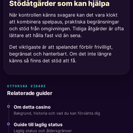
Stödåtgärder som kan hjälpa
När kontrollen känns svagare kan det vara klokt
att kombinera spelpaus, praktiska begränsningar
och stöd från omgivningen. Tidiga åtgärder är ofta
lättare att hålla fast vid än sena.
Det viktigaste är att spelandet förblir frivilligt,
begränsat och hanterbart. Om det inte längre
känns så finns det stöd att få.
UTFORSKA VIDARE
Relaterade guider
Om detta casino
Bakgrund, historia och vad du kan förvänta dig
Guide till laglig status
Laglig status och åldersgränser